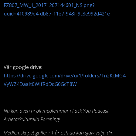
FZ807_MW_1_20171207144601_NS.png?
uuid=410989e4-db87-11e7-943f-9c8e992d421e
Vår google drive:
https://drive.google.com/drive/u/1/folders/1n2KcMG4
VyWZ4DaaIt0WIfRdDqG0GcT8W
Nu kan även ni bli medlemmar i Fack You Podcast
Arbetarkulturella Förening!
Medlemskapet gäller i 1 år och du kan själv välja din