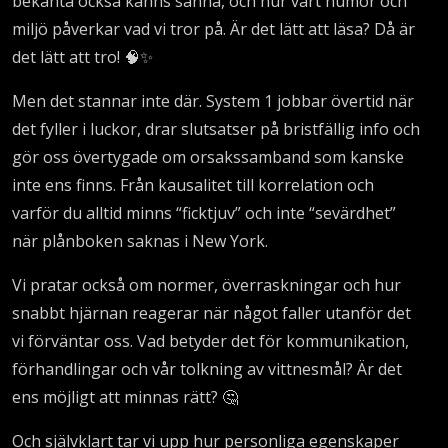
bekanta också känns sanna, och hur vårt humör och
miljö påverkar vad vi tror på. Är det lätt att läsa? Då är
det lätt att tro! 🧠✨
Men det stannar inte där. System 1 jobbar övertid när
det fyller i luckor, drar slutsatser på bristfällig info och
gör oss övertygade om orsakssamband som kanske
inte ens finns. Från kausalitet till korrelation och
varför du alltid minns “ficktjuv” och inte “sevärdhet”
när plånboken saknas i New York.
Vi pratar också om normer, överraskningar och hur
snabbt hjärnan reagerar när något faller utanför det
vi förväntar oss. Vad betyder det för kommunikation,
förhandlingar och vår tolkning av vittnesmål? Är det
ens möjligt att minnas rätt? 🤔
Och självklart tar vi upp hur personliga egenskaper